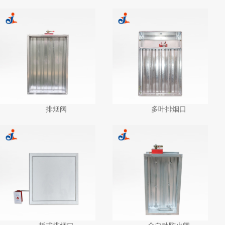
排烟阀
多叶排烟口