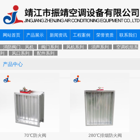
网站首页
产品展示
新闻资讯
工程案例
荣誉资质
联系我们
消防阀门、风机
阀门系列
风机系列
消声系列
空调机组系
列
风口系列
配件系列
产品中心
70℃防火阀
280℃排烟防火阀